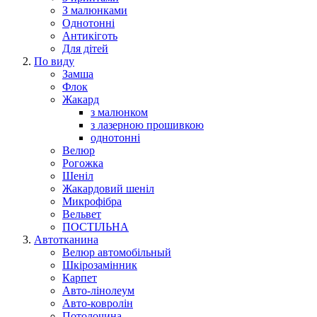
З малюнками
Однотонні
Антикіготь
Для дітей
По виду
Замша
Флок
Жакард
з малюнком
з лазерною прошивкою
однотонні
Велюр
Рогожка
Шеніл
Жакардовий шеніл
Микрофібра
Вельвет
ПОСТІЛЬНА
Автотканина
Велюр автомобільный
Шкірозамінник
Карпет
Авто-лінолеум
Авто-ковролін
Потолочина