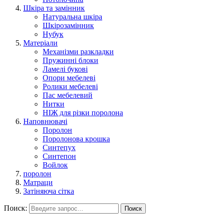
Шкіра та замінник
Натуральна шкіра
Шкірозамінник
Нубук
Матеріали
Механізми разкладки
Пружинні блоки
Ламелі букові
Опори мебелеві
Ролики мебелеві
Пас мебелевий
Нитки
НІЖ для різки поролона
Наповнювачі
Поролон
Поролонова крошка
Синтепух
Синтепон
Войлок
поролон
Матраци
Затіняюча сітка
Поиск:
Поиск