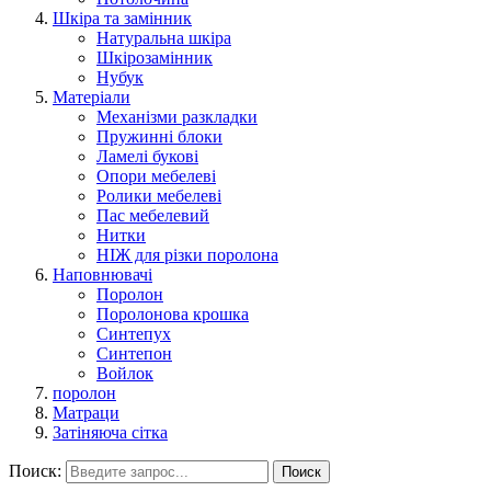
Шкіра та замінник
Натуральна шкіра
Шкірозамінник
Нубук
Матеріали
Механізми разкладки
Пружинні блоки
Ламелі букові
Опори мебелеві
Ролики мебелеві
Пас мебелевий
Нитки
НІЖ для різки поролона
Наповнювачі
Поролон
Поролонова крошка
Синтепух
Синтепон
Войлок
поролон
Матраци
Затіняюча сітка
Поиск:
Поиск