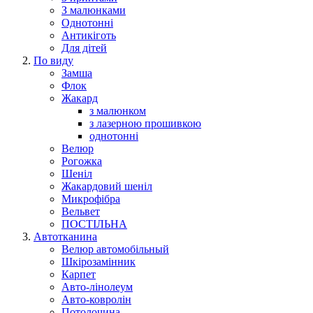
З малюнками
Однотонні
Антикіготь
Для дітей
По виду
Замша
Флок
Жакард
з малюнком
з лазерною прошивкою
однотонні
Велюр
Рогожка
Шеніл
Жакардовий шеніл
Микрофібра
Вельвет
ПОСТІЛЬНА
Автотканина
Велюр автомобільный
Шкірозамінник
Карпет
Авто-лінолеум
Авто-ковролін
Потолочина