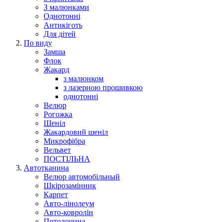
З малюнками
Однотонні
Антикіготь
Для дітей
По виду
Замша
Флок
Жакард
з малюнком
з лазерною прошивкою
однотонні
Велюр
Рогожка
Шеніл
Жакардовий шеніл
Микрофібра
Вельвет
ПОСТІЛЬНА
Автотканина
Велюр автомобільный
Шкірозамінник
Карпет
Авто-лінолеум
Авто-ковролін
Потолочина