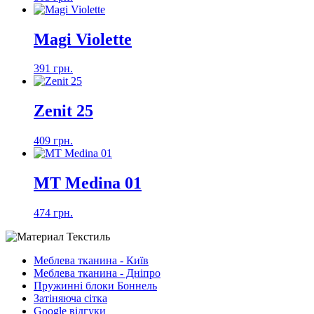
Magi Violette
391 грн.
Zenit 25
409 грн.
MT Medina 01
474 грн.
Меблева тканина - Київ
Меблева тканина - Дніпро
Пружинні блоки Боннель
Затіняюча сітка
Google відгуки