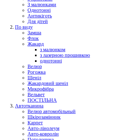
З малюнками
Однотонні
Антикіготь
Для дітей
По виду
Замша
Флок
Жакард
з малюнком
з лазерною прошивкою
однотонні
Велюр
Рогожка
Шеніл
Жакардовий шеніл
Микрофібра
Вельвет
ПОСТІЛЬНА
Автотканина
Велюр автомобільный
Шкірозамінник
Карпет
Авто-лінолеум
Авто-ковролін
Потолочина