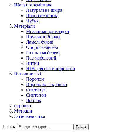
Шкіра та замінник
Натуральна шкіра
Шкірозамінник
Нубук
Матеріали
Механізми разкладки
Пружинні блоки
Ламелі букові
Опори мебелеві
Ролики мебелеві
Пас мебелевий
Нитки
НІЖ для різки поролона
Наповнювачі
Поролон
Поролонова крошка
Синтепух
Синтепон
Войлок
поролон
Матраци
Затіняюча сітка
Поиск:
Поиск