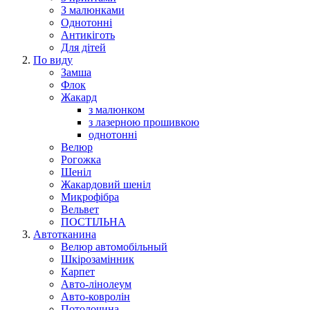
З малюнками
Однотонні
Антикіготь
Для дітей
По виду
Замша
Флок
Жакард
з малюнком
з лазерною прошивкою
однотонні
Велюр
Рогожка
Шеніл
Жакардовий шеніл
Микрофібра
Вельвет
ПОСТІЛЬНА
Автотканина
Велюр автомобільный
Шкірозамінник
Карпет
Авто-лінолеум
Авто-ковролін
Потолочина