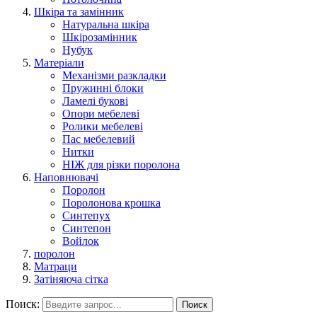
Шкіра та замінник
Натуральна шкіра
Шкірозамінник
Нубук
Матеріали
Механізми разкладки
Пружинні блоки
Ламелі букові
Опори мебелеві
Ролики мебелеві
Пас мебелевий
Нитки
НІЖ для різки поролона
Наповнювачі
Поролон
Поролонова крошка
Синтепух
Синтепон
Войлок
поролон
Матраци
Затіняюча сітка
Поиск:
Поиск