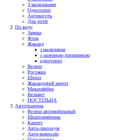
З малюнками
Однотонні
Антикіготь
Для дітей
По виду
Замша
Флок
Жакард
з малюнком
з лазерною прошивкою
однотонні
Велюр
Рогожка
Шеніл
Жакардовий шеніл
Микрофібра
Вельвет
ПОСТІЛЬНА
Автотканина
Велюр автомобільный
Шкірозамінник
Карпет
Авто-лінолеум
Авто-ковролін
Потолочина