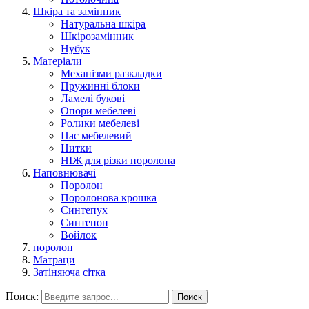
Шкіра та замінник
Натуральна шкіра
Шкірозамінник
Нубук
Матеріали
Механізми разкладки
Пружинні блоки
Ламелі букові
Опори мебелеві
Ролики мебелеві
Пас мебелевий
Нитки
НІЖ для різки поролона
Наповнювачі
Поролон
Поролонова крошка
Синтепух
Синтепон
Войлок
поролон
Матраци
Затіняюча сітка
Поиск:
Поиск