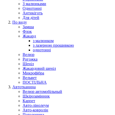
З малюнками
Однотонні
Антикіготь
Для дітей
По виду
Замша
Флок
Жакард
з малюнком
з лазерною прошивкою
однотонні
Велюр
Рогожка
Шеніл
Жакардовий шеніл
Микрофібра
Вельвет
ПОСТІЛЬНА
Автотканина
Велюр автомобільный
Шкірозамінник
Карпет
Авто-лінолеум
Авто-ковролін
Потолочина