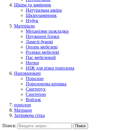
Шкіра та замінник
Натуральна шкіра
Шкірозамінник
Нубук
Матеріали
Механізми разкладки
Пружинні блоки
Ламелі букові
Опори мебелеві
Ролики мебелеві
Пас мебелевий
Нитки
НІЖ для різки поролона
Наповнювачі
Поролон
Поролонова крошка
Синтепух
Синтепон
Войлок
поролон
Матраци
Затіняюча сітка
Поиск:
Поиск