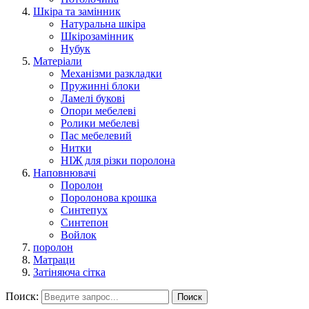
Шкіра та замінник
Натуральна шкіра
Шкірозамінник
Нубук
Матеріали
Механізми разкладки
Пружинні блоки
Ламелі букові
Опори мебелеві
Ролики мебелеві
Пас мебелевий
Нитки
НІЖ для різки поролона
Наповнювачі
Поролон
Поролонова крошка
Синтепух
Синтепон
Войлок
поролон
Матраци
Затіняюча сітка
Поиск:
Поиск