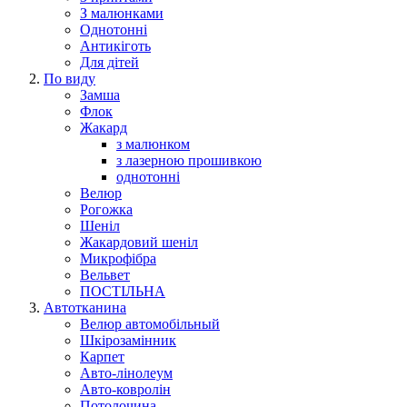
З малюнками
Однотонні
Антикіготь
Для дітей
По виду
Замша
Флок
Жакард
з малюнком
з лазерною прошивкою
однотонні
Велюр
Рогожка
Шеніл
Жакардовий шеніл
Микрофібра
Вельвет
ПОСТІЛЬНА
Автотканина
Велюр автомобільный
Шкірозамінник
Карпет
Авто-лінолеум
Авто-ковролін
Потолочина