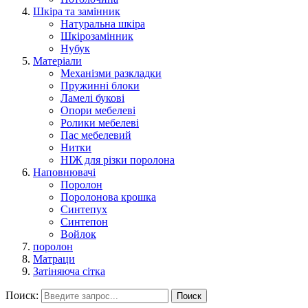
Шкіра та замінник
Натуральна шкіра
Шкірозамінник
Нубук
Матеріали
Механізми разкладки
Пружинні блоки
Ламелі букові
Опори мебелеві
Ролики мебелеві
Пас мебелевий
Нитки
НІЖ для різки поролона
Наповнювачі
Поролон
Поролонова крошка
Синтепух
Синтепон
Войлок
поролон
Матраци
Затіняюча сітка
Поиск:
Поиск