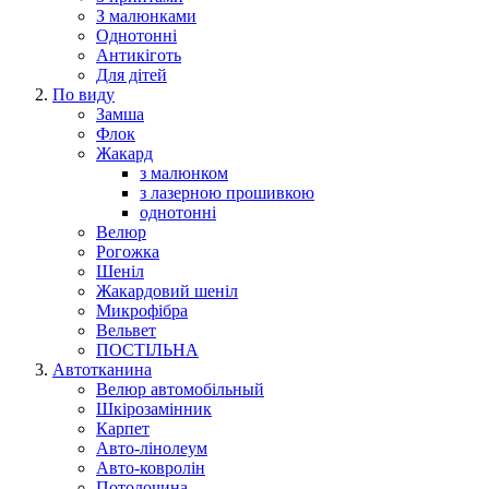
З малюнками
Однотонні
Антикіготь
Для дітей
По виду
Замша
Флок
Жакард
з малюнком
з лазерною прошивкою
однотонні
Велюр
Рогожка
Шеніл
Жакардовий шеніл
Микрофібра
Вельвет
ПОСТІЛЬНА
Автотканина
Велюр автомобільный
Шкірозамінник
Карпет
Авто-лінолеум
Авто-ковролін
Потолочина