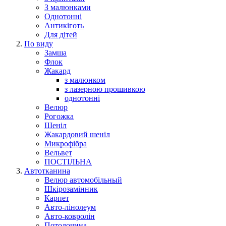
З малюнками
Однотонні
Антикіготь
Для дітей
По виду
Замша
Флок
Жакард
з малюнком
з лазерною прошивкою
однотонні
Велюр
Рогожка
Шеніл
Жакардовий шеніл
Микрофібра
Вельвет
ПОСТІЛЬНА
Автотканина
Велюр автомобільный
Шкірозамінник
Карпет
Авто-лінолеум
Авто-ковролін
Потолочина