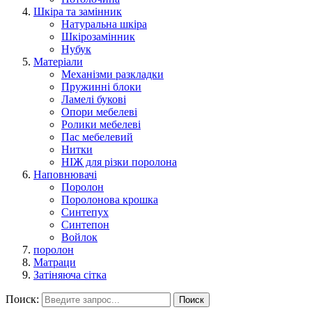
Шкіра та замінник
Натуральна шкіра
Шкірозамінник
Нубук
Матеріали
Механізми разкладки
Пружинні блоки
Ламелі букові
Опори мебелеві
Ролики мебелеві
Пас мебелевий
Нитки
НІЖ для різки поролона
Наповнювачі
Поролон
Поролонова крошка
Синтепух
Синтепон
Войлок
поролон
Матраци
Затіняюча сітка
Поиск:
Поиск