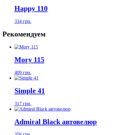
Happy 110
334 грн.
Рекомендуем
Mory 115
409 грн.
Simple 41
317 грн.
Admiral Black автовелюр
356 грн.