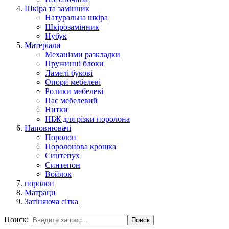
Шкіра та замінник
Натуральна шкіра
Шкірозамінник
Нубук
Матеріали
Механізми разкладки
Пружинні блоки
Ламелі букові
Опори мебелеві
Ролики мебелеві
Пас мебелевий
Нитки
НІЖ для різки поролона
Наповнювачі
Поролон
Поролонова крошка
Синтепух
Синтепон
Войлок
поролон
Матраци
Затіняюча сітка
Поиск:
Поиск