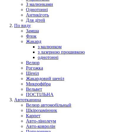
З малюнками
Однотонні
Антикіготь
Для дітей
По виду
Замша
Флок
Жакард
з малюнком
з лазерною прошивкою
однотонні
Велюр
Рогожка
Шеніл
Жакардовий шеніл
Микрофібра
Вельвет
ПОСТІЛЬНА
Автотканина
Велюр автомобільный
Шкірозамінник
Карпет
Авто-лінолеум
Авто-ковролін
Потолочина