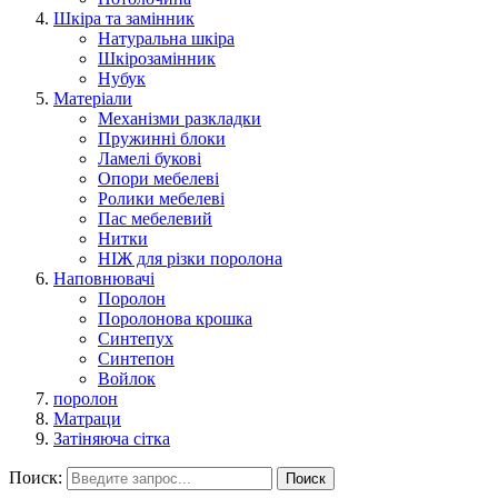
Шкіра та замінник
Натуральна шкіра
Шкірозамінник
Нубук
Матеріали
Механізми разкладки
Пружинні блоки
Ламелі букові
Опори мебелеві
Ролики мебелеві
Пас мебелевий
Нитки
НІЖ для різки поролона
Наповнювачі
Поролон
Поролонова крошка
Синтепух
Синтепон
Войлок
поролон
Матраци
Затіняюча сітка
Поиск:
Поиск