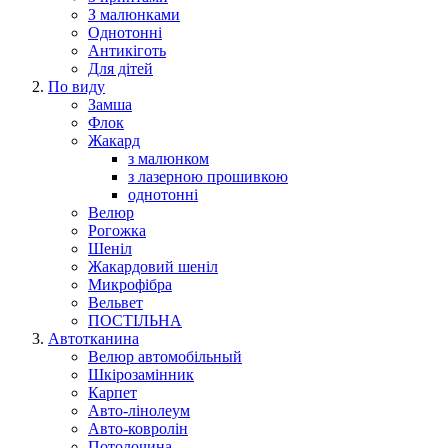
З малюнками
Однотонні
Антикіготь
Для дітей
По виду
Замша
Флок
Жакард
з малюнком
з лазерною прошивкою
однотонні
Велюр
Рогожка
Шеніл
Жакардовий шеніл
Микрофібра
Вельвет
ПОСТІЛЬНА
Автотканина
Велюр автомобільный
Шкірозамінник
Карпет
Авто-лінолеум
Авто-ковролін
Потолочина