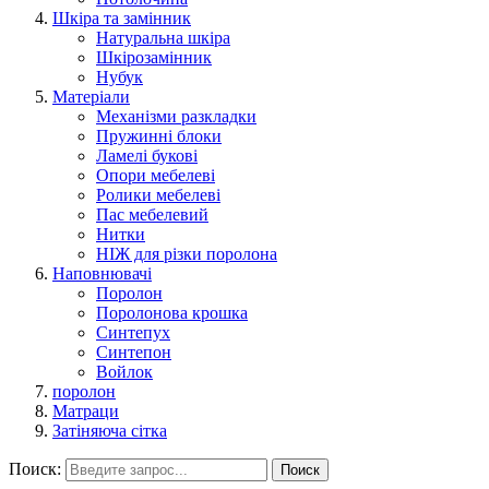
Шкіра та замінник
Натуральна шкіра
Шкірозамінник
Нубук
Матеріали
Механізми разкладки
Пружинні блоки
Ламелі букові
Опори мебелеві
Ролики мебелеві
Пас мебелевий
Нитки
НІЖ для різки поролона
Наповнювачі
Поролон
Поролонова крошка
Синтепух
Синтепон
Войлок
поролон
Матраци
Затіняюча сітка
Поиск:
Поиск