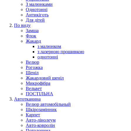
З малюнками
Однотонні
Антикіготь
Для дітей
По виду
Замша
Флок
Жакард
з малюнком
з лазерною прошивкою
однотонні
Велюр
Рогожка
Шеніл
Жакардовий шеніл
Микрофібра
Вельвет
ПОСТІЛЬНА
Автотканина
Велюр автомобільный
Шкірозамінник
Карпет
Авто-лінолеум
Авто-ковролін
Потолочина