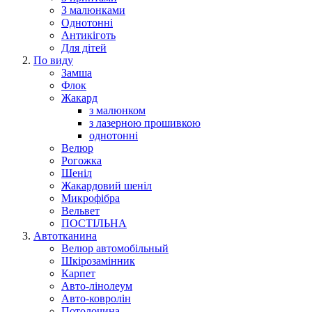
З малюнками
Однотонні
Антикіготь
Для дітей
По виду
Замша
Флок
Жакард
з малюнком
з лазерною прошивкою
однотонні
Велюр
Рогожка
Шеніл
Жакардовий шеніл
Микрофібра
Вельвет
ПОСТІЛЬНА
Автотканина
Велюр автомобільный
Шкірозамінник
Карпет
Авто-лінолеум
Авто-ковролін
Потолочина