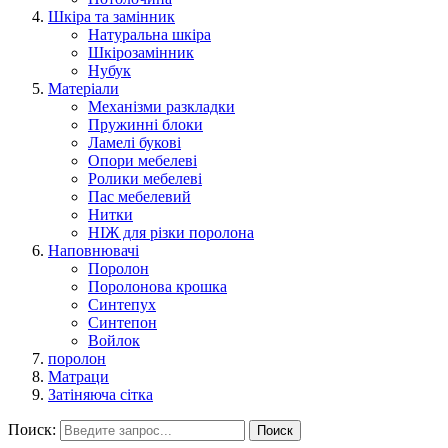
Шкіра та замінник
Натуральна шкіра
Шкірозамінник
Нубук
Матеріали
Механізми разкладки
Пружинні блоки
Ламелі букові
Опори мебелеві
Ролики мебелеві
Пас мебелевий
Нитки
НІЖ для різки поролона
Наповнювачі
Поролон
Поролонова крошка
Синтепух
Синтепон
Войлок
поролон
Матраци
Затіняюча сітка
Поиск:
Поиск