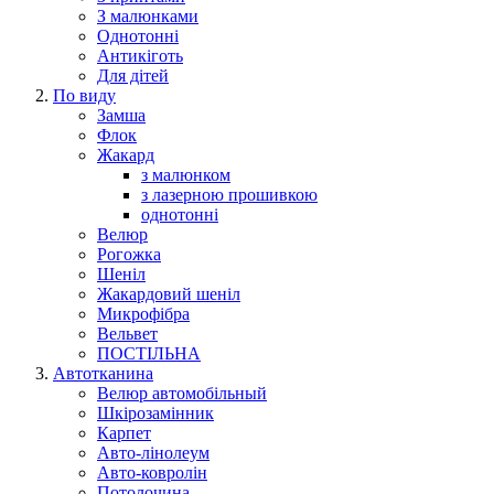
З малюнками
Однотонні
Антикіготь
Для дітей
По виду
Замша
Флок
Жакард
з малюнком
з лазерною прошивкою
однотонні
Велюр
Рогожка
Шеніл
Жакардовий шеніл
Микрофібра
Вельвет
ПОСТІЛЬНА
Автотканина
Велюр автомобільный
Шкірозамінник
Карпет
Авто-лінолеум
Авто-ковролін
Потолочина