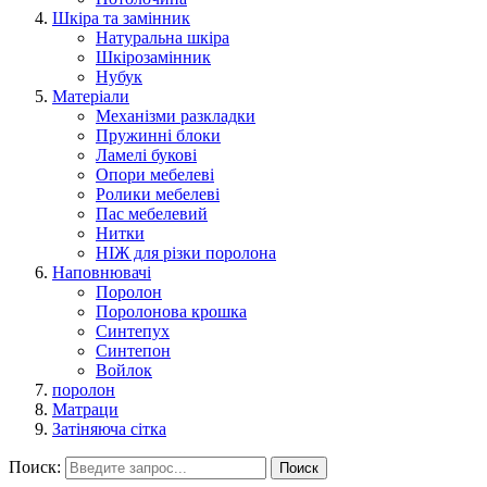
Шкіра та замінник
Натуральна шкіра
Шкірозамінник
Нубук
Матеріали
Механізми разкладки
Пружинні блоки
Ламелі букові
Опори мебелеві
Ролики мебелеві
Пас мебелевий
Нитки
НІЖ для різки поролона
Наповнювачі
Поролон
Поролонова крошка
Синтепух
Синтепон
Войлок
поролон
Матраци
Затіняюча сітка
Поиск:
Поиск