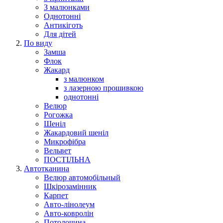
З малюнками
Однотонні
Антикіготь
Для дітей
По виду
Замша
Флок
Жакард
з малюнком
з лазерною прошивкою
однотонні
Велюр
Рогожка
Шеніл
Жакардовий шеніл
Микрофібра
Вельвет
ПОСТІЛЬНА
Автотканина
Велюр автомобільный
Шкірозамінник
Карпет
Авто-лінолеум
Авто-ковролін
Потолочина