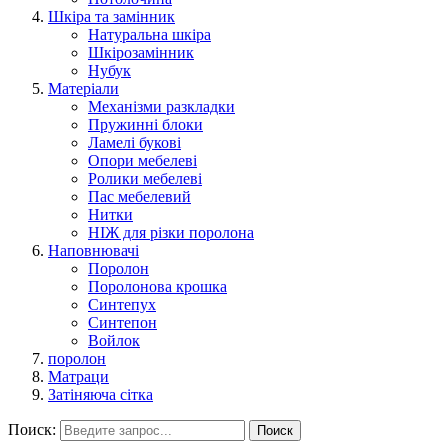
Шкіра та замінник
Натуральна шкіра
Шкірозамінник
Нубук
Матеріали
Механізми разкладки
Пружинні блоки
Ламелі букові
Опори мебелеві
Ролики мебелеві
Пас мебелевий
Нитки
НІЖ для різки поролона
Наповнювачі
Поролон
Поролонова крошка
Синтепух
Синтепон
Войлок
поролон
Матраци
Затіняюча сітка
Поиск:
Поиск