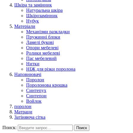
Шкіра та замінник
Натуральна шкіра
Шкірозамінник
Нубук
Матеріали
Механізми разкладки
Пружинні блоки
Ламелі букові
Опори мебелеві
Ролики мебелеві
Пас мебелевий
Нитки
НІЖ для різки поролона
Наповнювачі
Поролон
Поролонова крошка
Синтепух
Синтепон
Войлок
поролон
Матраци
Затіняюча сітка
Поиск:
Поиск