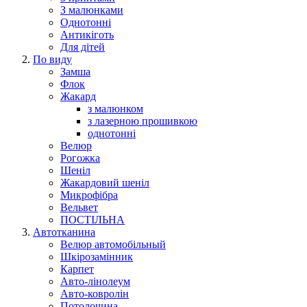
З малюнками
Однотонні
Антикіготь
Для дітей
По виду
Замша
Флок
Жакард
з малюнком
з лазерною прошивкою
однотонні
Велюр
Рогожка
Шеніл
Жакардовий шеніл
Микрофібра
Вельвет
ПОСТІЛЬНА
Автотканина
Велюр автомобільный
Шкірозамінник
Карпет
Авто-лінолеум
Авто-ковролін
Потолочина