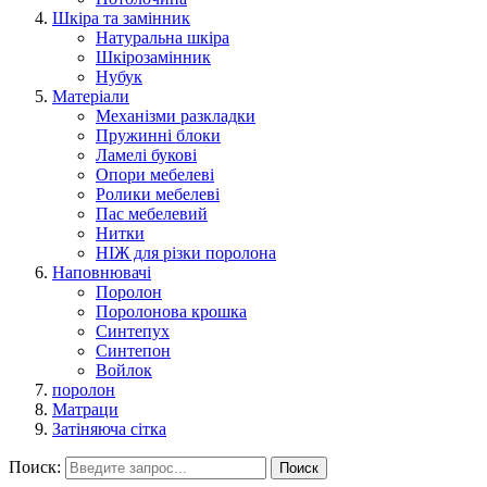
Шкіра та замінник
Натуральна шкіра
Шкірозамінник
Нубук
Матеріали
Механізми разкладки
Пружинні блоки
Ламелі букові
Опори мебелеві
Ролики мебелеві
Пас мебелевий
Нитки
НІЖ для різки поролона
Наповнювачі
Поролон
Поролонова крошка
Синтепух
Синтепон
Войлок
поролон
Матраци
Затіняюча сітка
Поиск:
Поиск