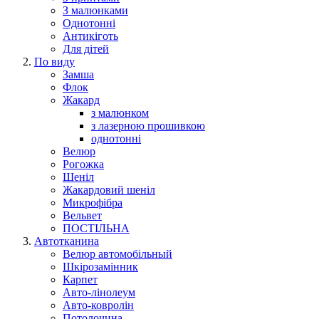
З малюнками
Однотонні
Антикіготь
Для дітей
По виду
Замша
Флок
Жакард
з малюнком
з лазерною прошивкою
однотонні
Велюр
Рогожка
Шеніл
Жакардовий шеніл
Микрофібра
Вельвет
ПОСТІЛЬНА
Автотканина
Велюр автомобільный
Шкірозамінник
Карпет
Авто-лінолеум
Авто-ковролін
Потолочина