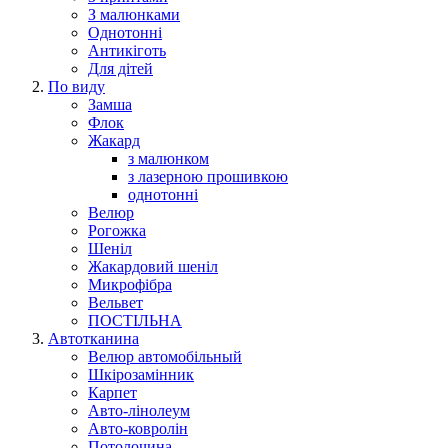
З малюнками
Однотонні
Антикіготь
Для дітей
По виду
Замша
Флок
Жакард
з малюнком
з лазерною прошивкою
однотонні
Велюр
Рогожка
Шеніл
Жакардовий шеніл
Микрофібра
Вельвет
ПОСТІЛЬНА
Автотканина
Велюр автомобільный
Шкірозамінник
Карпет
Авто-лінолеум
Авто-ковролін
Потолочина