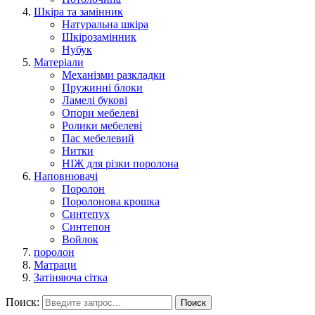
Шкіра та замінник
Натуральна шкіра
Шкірозамінник
Нубук
Матеріали
Механізми разкладки
Пружинні блоки
Ламелі букові
Опори мебелеві
Ролики мебелеві
Пас мебелевий
Нитки
НІЖ для різки поролона
Наповнювачі
Поролон
Поролонова крошка
Синтепух
Синтепон
Войлок
поролон
Матраци
Затіняюча сітка
Поиск:
Поиск