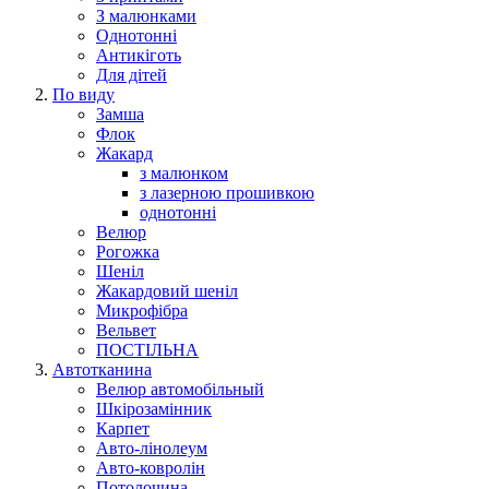
З малюнками
Однотонні
Антикіготь
Для дітей
По виду
Замша
Флок
Жакард
з малюнком
з лазерною прошивкою
однотонні
Велюр
Рогожка
Шеніл
Жакардовий шеніл
Микрофібра
Вельвет
ПОСТІЛЬНА
Автотканина
Велюр автомобільный
Шкірозамінник
Карпет
Авто-лінолеум
Авто-ковролін
Потолочина