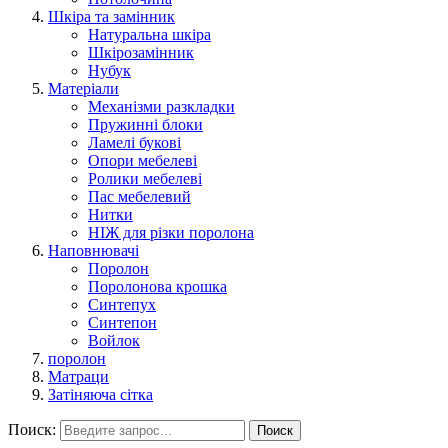
Шкіра та замінник
Натуральна шкіра
Шкірозамінник
Нубук
Матеріали
Механізми разкладки
Пружинні блоки
Ламелі букові
Опори мебелеві
Ролики мебелеві
Пас мебелевий
Нитки
НІЖ для різки поролона
Наповнювачі
Поролон
Поролонова крошка
Синтепух
Синтепон
Войлок
поролон
Матраци
Затіняюча сітка
Поиск:
Поиск