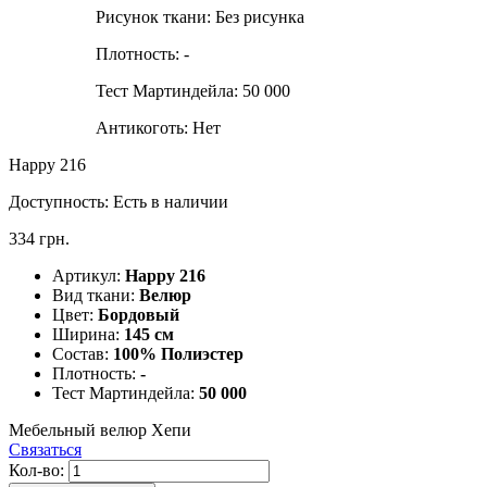
Рисунок ткани:
Без рисунка
Плотность:
-
Тест Мартиндейла:
50 000
Антикоготь:
Нет
Happy 216
Доступность:
Есть в наличии
334 грн.
Артикул:
Happy 216
Вид ткани:
Велюр
Цвет:
Бордовый
Ширина:
145 см
Состав:
100% Полиэстер
Плотность:
-
Тест Мартиндейла:
50 000
Мебельный велюр Хепи
Связаться
Кол-во: