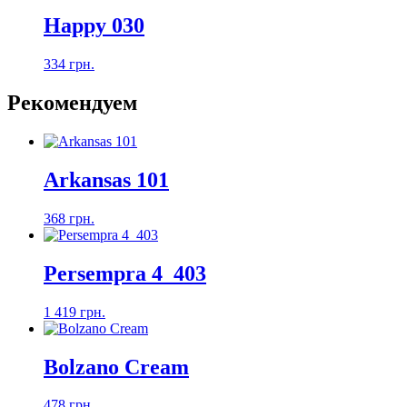
Happy 030
334 грн.
Рекомендуем
Arkansas 101
368 грн.
Persempra 4_403
1 419 грн.
Bolzano Cream
478 грн.