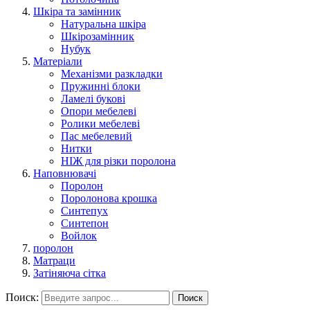
Шкіра та замінник
Натуральна шкіра
Шкірозамінник
Нубук
Матеріали
Механізми разкладки
Пружинні блоки
Ламелі букові
Опори мебелеві
Ролики мебелеві
Пас мебелевий
Нитки
НІЖ для різки поролона
Наповнювачі
Поролон
Поролонова крошка
Синтепух
Синтепон
Войлок
поролон
Матраци
Затіняюча сітка
Поиск:
Поиск