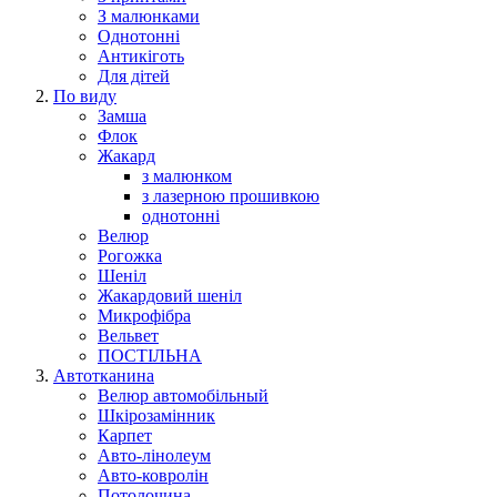
З малюнками
Однотонні
Антикіготь
Для дітей
По виду
Замша
Флок
Жакард
з малюнком
з лазерною прошивкою
однотонні
Велюр
Рогожка
Шеніл
Жакардовий шеніл
Микрофібра
Вельвет
ПОСТІЛЬНА
Автотканина
Велюр автомобільный
Шкірозамінник
Карпет
Авто-лінолеум
Авто-ковролін
Потолочина